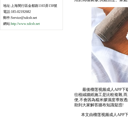
地址:上海閔行區金都路1165弄150號
電話:185-02192682
郵件:Service@xdcsb.net
網站:
http://www.xdcsb.net
最後榴莲视频成人APP下载談
往植絨牆紙施工是比較複雜,而
便,不會因為糯米膠濕度導致透
助到大家解答牆布知識疑惑!
本文由榴莲视频成人APP下