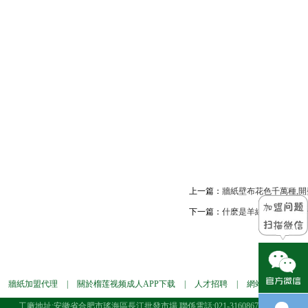
上一篇：
牆紙壁布花色千萬種,開
下一篇：
什麽是羊絨牆布,同時純
牆紙加盟代理
|
關於榴莲视频成人APP下载
|
人才招聘
|
網站地圖
|
牆
工廠地址:安徽省合肥市瑤海區長江批發市場 聯係電話:021-31608676 電子郵