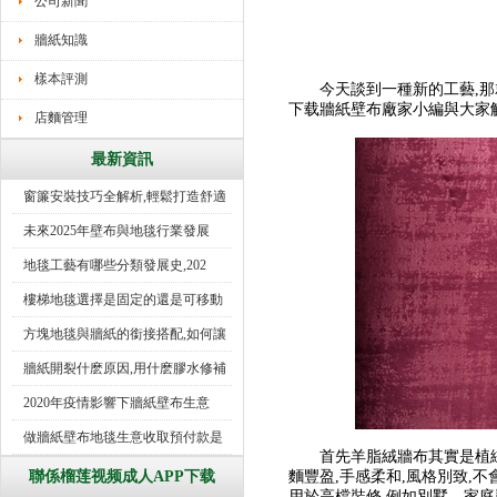
公司新聞
牆紙知識
樣本評測
今天談到一種新的工藝,那
下载牆紙壁布廠家小編與大家
店麵管理
最新資訊
窗簾安裝技巧全解析,輕鬆打造舒適
未來2025年壁布與地毯行業發展
地毯工藝有哪些分類發展史,202
樓梯地毯選擇是固定的還是可移動
好
方塊地毯與牆紙的銜接搭配,如何讓
牆紙開裂什麽原因,用什麽膠水修補
2020年疫情影響下牆紙壁布生意
做牆紙壁布地毯生意收取預付款是
首先羊脂絨牆布其實是植絨牆
行
聯係榴莲视频成人APP下载
麵豐盈,手感柔和,風格別致,
用於高檔裝修,例如別墅、家庭裝修