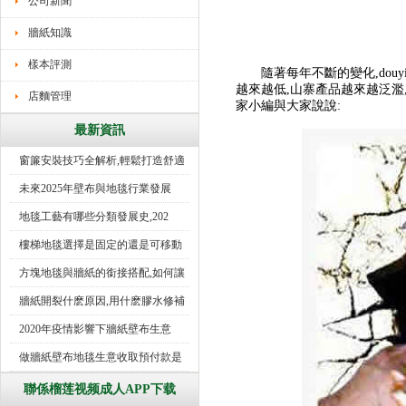
公司新聞
牆紙知識
樣本評測
隨著每年不斷的變化,douy
越來越低,山寨產品越來越泛濫
店麵管理
家小編與大家說說:
最新資訊
窗簾安裝技巧全解析,輕鬆打造舒適
未來2025年壁布與地毯行業發展
地毯工藝有哪些分類發展史,202
樓梯地毯選擇是固定的還是可移動
好
方塊地毯與牆紙的銜接搭配,如何讓
牆紙開裂什麽原因,用什麽膠水修補
2020年疫情影響下牆紙壁布生意
做牆紙壁布地毯生意收取預付款是
行
聯係榴莲视频成人APP下载