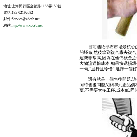
地址:上海閔行區金都路1165弄150號
電話:185-02192682
郵件:Service@xdcsb.net
網站:
http://www.xdcsb.net
目前牆紙壁布市場最核心的問
的胚布,然後拿到複合廠去複合
運費非常高,因為在他們概念之中
大物流運輸成本.如果快遞損壞他
一句,“且行且珍惜”.選擇一個好
還有就是一個售後問題,這個
同時售後問題又關聯到產品價格
薄,不需要太多工序,成本低,同時市