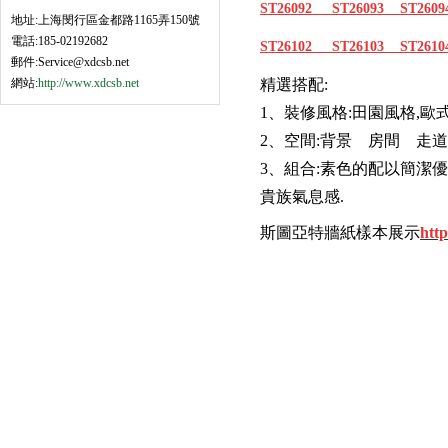
ST26092
ST26093
ST260
地址:上海閔行區金都路1165弄150號
電話:185-02192682
ST26102
ST26103
ST2610
郵件:Service@xdcsb.net
網站:
http://www.xdcsb.net
精選
搭配:
1、裝修風格:田園風格,歐
2、空間:背景 房間
3、組合:素色的配以簡
貴族氣息感.
斯圖亞特牆紙樣本展示
htt