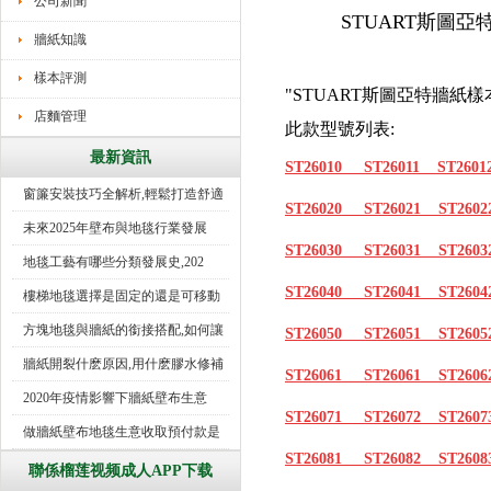
公司新聞
STUART斯圖
牆紙知識
樣本評測
"STUART斯圖亞特牆紙樣
店麵管理
此款型號列表:
最新資訊
ST26010 ST26011 ST2601
窗簾安裝技巧全解析,輕鬆打造舒適
ST26020
ST26021
ST26
未來2025年壁布與地毯行業發展
ST26030
ST26031
ST260
地毯工藝有哪些分類發展史,202
ST26040
ST26041
ST260
樓梯地毯選擇是固定的還是可移動
好
方塊地毯與牆紙的銜接搭配,如何讓
ST26050
ST26051
ST26
牆紙開裂什麽原因,用什麽膠水修補
ST26061
ST26061
ST26
2020年疫情影響下牆紙壁布生意
ST26071
ST26072
ST26
做牆紙壁布地毯生意收取預付款是
ST26081
ST26082
ST26
行
聯係榴莲视频成人APP下载